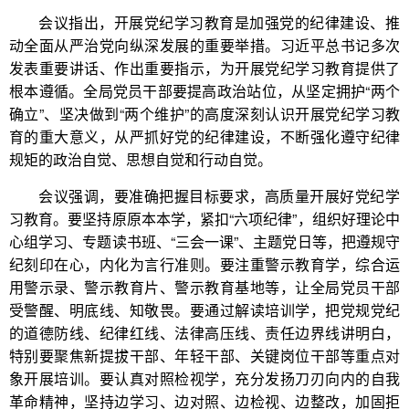
会议指出，开展党纪学习教育是加强党的纪律建设、推
动全面从严治党向纵深发展的重要举措。习近平总书记多次
发表重要讲话、作出重要指示，为开展党纪学习教育提供了
根本遵循。全局党员干部要提高政治站位，从坚定拥护“两个
确立”、坚决做到“两个维护”的高度深刻认识开展党纪学习教
育的重大意义，从严抓好党的纪律建设，不断强化遵守纪律
规矩的政治自觉、思想自觉和行动自觉。
会议强调，要准确把握目标要求，高质量开展好党纪学
习教育。要坚持原原本本学，紧扣“六项纪律”，组织好理论中
心组学习、专题读书班、“三会一课”、主题党日等，把遵规守
纪刻印在心，内化为言行准则。要注重警示教育学，综合运
用警示录、警示教育片、警示教育基地等，让全局党员干部
受警醒、明底线、知敬畏。要通过解读培训学，把党规党纪
的道德防线、纪律红线、法律高压线、责任边界线讲明白，
特别要聚焦新提拔干部、年轻干部、关键岗位干部等重点对
象开展培训。要认真对照检视学，充分发扬刀刃向内的自我
革命精神，坚持边学习、边对照、边检视、边整改，加固拒