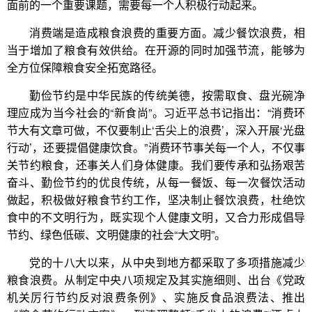
面前的一个重要课题，需要每一个人积极行动起来。
消费端是造成粮食浪费的重要方面。减少餐饮浪费，相
当于增加了粮食有效供给。在开源的同时加强节流，能够为
全方位保障粮食安全拓宽路径。
勤俭节约是中华民族的传统美德，按需取食、盘光碗净
理应成为当今社会的“新食尚”。习近平总书记指出：“消费环
节大有文章可做，不仅要制止‘舌尖上的浪费’，深入开展‘光盘
行动’，还要提倡健康饮食。”消费环节事关每一个人，不仅事
关节约粮食，还事关人们身体健康。我们要传承和弘扬艰苦
奋斗、勤俭节约的优良传统，从每一餐饭、每一次餐饮活动
做起，积极做好粮食节约工作，坚决制止餐饮浪费，杜绝饮
食中的不文明行为，既实现个人健康文明，又合力形成倡导
节约、绿色低碳、文明健康的社会“大文明”。
党的十八大以来，从中央到地方都采取了多项措施减少
粮食浪费。从制定中央八项规定及其实施细则、出台《党政
机关厉行节约反对浪费条例》、实施反食品浪费法、推出