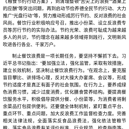
《粮食节约行动方案》，到清理整顿“舌尖上的浪费”“酒桌上
的应酬”等突出问题，再到启动节俭养德全民节约行动、大力
推广“光盘行动”等，努力推动形成厉行节约、反对浪费的社会
风尚。餐饮行业积极响应号召，推出小份菜、设立反浪费专
员等厉行节约的实际办法。节约光荣、浪费可耻成为越来越
多人的共识，节约理念在越来越多领域得到践行，文明新风
吹进各行各业、千家万户。
制止餐饮浪费是一项长期任务，要坚持不懈抓下去。习
近平总书记指出：“要加强立法，强化监管，采取有效措施，
建立长效机制，坚决制止餐饮浪费行为。”在观念上，要克服
盲目攀比、讲排场心理，反对大操大办宴席、会议等，形成
节约适度才是真正有面子的社会氛围。在行为上，要养成绿
色消费习惯，减少过度消费，优化膳食营养结构。要提高餐
饮服务水平，积极倡导提供分餐、小份菜等，为消费者将剩
余菜品打包提供便利。还要健全体制机制，紧盯重点平台、
重点环节、重点问题，加大反浪费工作监督检查力度。完善
相关法律法规，全面落实反食品浪费法，强化依法管粮节
粮，落实食品浪费有关评价标准、行业规范、检查指南等。