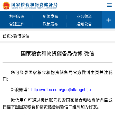
|
|
机构设置
新闻发布
业务频道
|
|
党建工作
政策发布
通知公告
首页
>
微博微信
国家粮食和物资储备局微博 微信
和物资储备
您可登录国家粮食
局官方微博主页关注我
们：
http://weibo.com/guojialiangshiju
新浪微博：
和物资储备
微信用户可通过微信账号搜索国家粮食
局或
和物资储备
扫描下图国家粮食
局微信二维码加为好友。