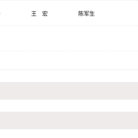
云
王 宏
陈军生