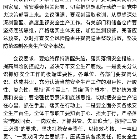
国家局、省安委会相关部署，切实把思想和行动统一到党中
央决策部署上来。会议强调，要深刻汲取教训，从思想深处
深刻警醒、高度重视安全生产工作。有关部门和储备仓库要
坚持底线思维，严格落实主体责任，加强监测预警，完善应
急预案，及时排查安全风险隐患并提高隐患整改质效，坚决
防范遏制各类生产安全事故。
会议要求，要始终保持清醒头脑，落实落细安全措施，
提高风险防控能力，坚决守牢安全生产底线。一是要充分认
识抓好安全工作的极端重要性。各单位、各部门要提高认
识、达成共识，充分认清当前安全生产工作的艰巨性、严峻
性、复杂性，坚持“两个至上”，围绕“两个根本”，更好统筹发
展和安全；要增强忧患意识和底线思维，切实把安全生产记
在心里、抓在手里、落实在行动上。二是要全面夯实各级安
全生产责任。全体干部职工要知责于心、担责于行，严格落
实“党政同责、一岗双责、齐抓共管、失职追责”，按照“三管
三必须”的要求，坚决扛稳安全责任，以绩效考核、“一事四
责”、“一责双问”为主要抓手，压紧压实各级责任，把安全生