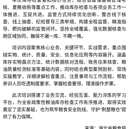
核、夏粮收购等重点工作，推动库存检查与各项业务工作一
体推进、互促共进。监管方式持续优化创新，整合线下核
查、线上抽查、纪检督导三类举措，构建全程监督、精准指
导、靶向破解的监管闭环。坚持全域覆盖，强化数据核查与
跨区域协同，确保不漏一库、不瞒一情。
培训内容聚焦核心业务、关键环节、实战需求，重点围
绕实物、统计、质量、安全、信息化应用等内容展开。涵盖
库存实物盘点方法、统计数据核对流程、账务往来核查、粮
油质量检测标准等基础内容，同时结合典型案例剖析、现场
实操教学，详细讲解检查重点、注意事项与工作流程，帮助
参训人员吃透制度要求、掌握检查要领、理清操作步骤。
此次培训搭建了业务交流、经验互鉴、能力淬炼的学习
平台，为全省政策性粮油库存检查工作有序推进、取得实效
奠定了坚实基础，也为筑牢粮食安全防线、守护“荆楚粮仓”提
供了有力保障。
来源：湖北省粮食局