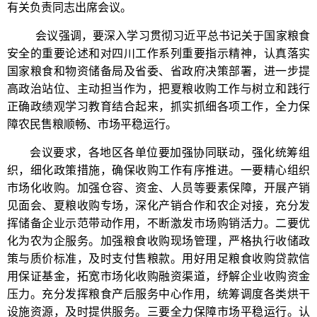
有关负责同志出席会议。
会议强调，要深入学习贯彻习近平总书记关于国家粮食
安全的重要论述和对四川工作系列重要指示精神，认真落实
国家粮食和物资储备局及省委、省政府决策部署，进一步提
高政治站位、主动担当作为，把夏粮收购工作与树立和践行
正确政绩观学习教育结合起来，抓实抓细各项工作，全力保
障农民售粮顺畅、市场平稳运行。
会议要求，各地区各单位要加强协同联动，强化统筹组
织，细化政策措施，确保收购工作有序推进。一要精心组织
市场化收购。加强仓容、资金、人员等要素保障，开展产销
见面会、夏粮收购专场，深化产销合作和农企对接，充分发
挥储备企业示范带动作用，不断激发市场购销活力。二要优
化为农为企服务。加强粮食收购现场管理，严格执行收储政
策与质价标准，及时支付售粮款。用好用足粮食收购贷款信
用保证基金，拓宽市场化收购融资渠道，纾解企业收购资金
压力。充分发挥粮食产后服务中心作用，统筹调度各类烘干
设施资源，及时提供服务。三要全力保障市场平稳运行。认