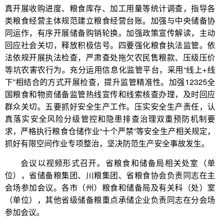
真开展收购进度、粮食库存、加工用量等统计调查，指导各
类粮食经营主体规范建立粮食经营台账。加强与中央储备协
同运作，有序开展储备购销轮换。加强政策宣传解读，主动
回应社会关切，释放积极信号。四要强化粮食执法监管。依
法依规开展执法检查，严肃查处拖欠农民售粮款、压级压价
等坑农害农行为。充分运用信息化监管平台，采用“线上+线
下”相结合的方式开展检查，提升监管精准性。加强12325全
国粮食和物资储备监管热线宣传和线索核查办理，及时回应
群众关切。五要抓好安全生产工作。压实安全生产责任，认
真落实安全风险分级管控和隐患排查治理双重预防机制要
求，严格执行粮食仓储作业“十个严禁”等安全生产相关规定，
抓好有限空间作业专项整治，坚决防范生产安全事故发生。
会议以视频形式召开。省粮食和储备局相关处室（单
位），省储备粮集团、川粮集团、省粮食协会负责同志在主
会场参加会议。各市（州）粮食和储备局及有关科（处）室
（单位），其他省级储备粮重点承储企业负责同志在分会场
参加会议。