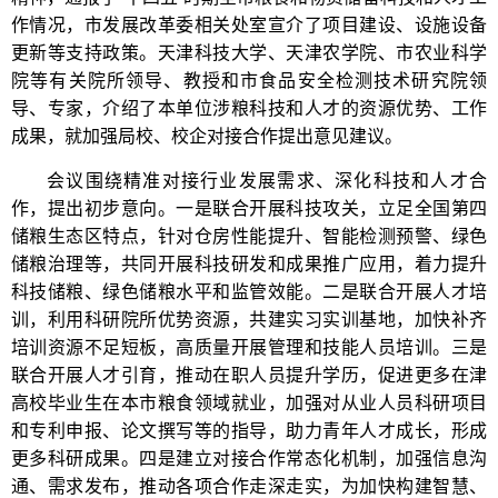
作情况，市发展改革委相关处室宣介了项目建设、设施设备
更新等支持政策。天津科技大学、天津农学院、市农业科学
院等有关院所领导、教授和市食品安全检测技术研究院领
导、专家，介绍了本单位涉粮科技和人才的资源优势、工作
成果，就加强局校、校企对接合作提出意见建议。
会议围绕精准对接行业发展需求、深化科技和人才合
作，提出初步意向。一是联合开展科技攻关，立足全国第四
储粮生态区特点，针对仓房性能提升、智能检测预警、绿色
储粮治理等，共同开展科技研发和成果推广应用，着力提升
科技储粮、绿色储粮水平和监管效能。二是联合开展人才培
训，利用科研院所优势资源，共建实习实训基地，加快补齐
培训资源不足短板，高质量开展管理和技能人员培训。三是
联合开展人才引育，推动在职人员提升学历，促进更多在津
高校毕业生在本市粮食领域就业，加强对从业人员科研项目
和专利申报、论文撰写等的指导，助力青年人才成长，形成
更多科研成果。四是建立对接合作常态化机制，加强信息沟
通、需求发布，推动各项合作走深走实，为加快构建智慧、