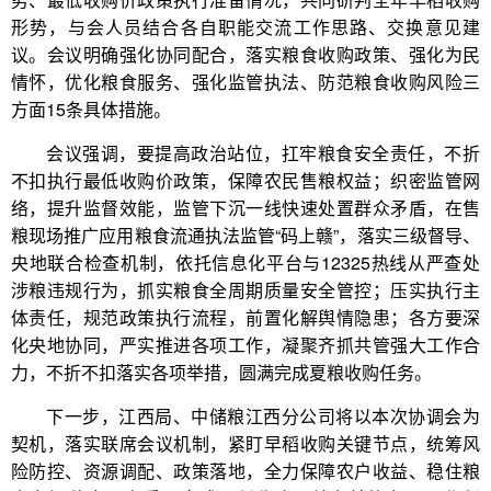
形势，与会人员结合各自职能交流工作思路、交换意见建
议。会议明确强化协同配合，落实粮食收购政策、强化为民
情怀，优化粮食服务、强化监管执法、防范粮食收购风险三
方面15条具体措施。
会议强调，要提高政治站位，扛牢粮食安全责任，不折
不扣执行最低收购价政策，保障农民售粮权益；织密监管网
络，提升监督效能，监管下沉一线快速处置群众矛盾，在售
粮现场推广应用粮食流通执法监管“码上赣”，落实三级督导、
央地联合检查机制，依托信息化平台与12325热线从严查处
涉粮违规行为，抓实粮食全周期质量安全管控；压实执行主
体责任，规范政策执行流程，前置化解舆情隐患；各方要深
化央地协同，严实推进各项工作，凝聚齐抓共管强大工作合
力，不折不扣落实各项举措，圆满完成夏粮收购任务。
下一步，江西局、中储粮江西分公司将以本次协调会为
契机，落实联席会议机制，紧盯早稻收购关键节点，统筹风
险防控、资源调配、政策落地，全力保障农户收益、稳住粮