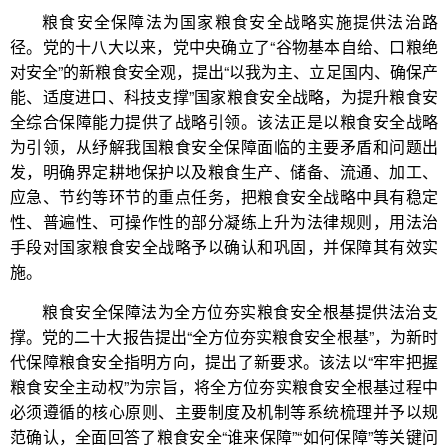
粮食安全保障法为国家粮食安全战略实施提供法治路
径。党的十八大以来，党中央确立了“谷物基本自给、口粮绝
对安全”的新粮食安全观，提出“以我为主、立足国内、确保产
能、适度进口、科技支撑”国家粮食安全战略，为提升粮食安
全综合保障能力提供了战略引领。该法正是以粮食安全战略
为引领，从纾解我国粮食安全保障面临的主要矛盾和问题出
发，明确界定耕地保护以及粮食生产、储备、流通、加工、
应急、节约等环节的重点任务，把粮食安全战略中具有稳定
性、普遍性、可操作性的部分凝练上升为法律规则，用法治
手段对国家粮食安全战略予以确认和巩固，并保障其有效实
施。
粮食安全保障法为全方位夯实粮食安全根基提供法治支
撑。党的二十大报告提出“全方位夯实粮食安全根基”，为新时
代保障粮食安全指明方向，提出了新要求。该法以“牢牢把握
粮食安全主动权”为宗旨，将全方位夯实粮食安全根基过程中
必须遵循的核心原则、主要制度及机制等系统梳理并予以规
范确认，全面回答了粮食安全“谁来保障”“如何保障”等关键问