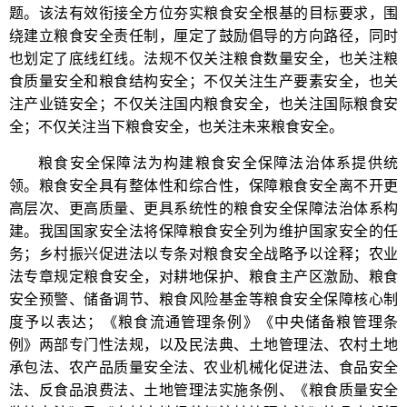
题。该法有效衔接全方位夯实粮食安全根基的目标要求，围
绕建立粮食安全责任制，厘定了鼓励倡导的方向路径，同时
也划定了底线红线。法规不仅关注粮食数量安全，也关注粮
食质量安全和粮食结构安全；不仅关注生产要素安全，也关
注产业链安全；不仅关注国内粮食安全，也关注国际粮食安
全；不仅关注当下粮食安全，也关注未来粮食安全。
粮食安全保障法为构建粮食安全保障法治体系提供统
领。粮食安全具有整体性和综合性，保障粮食安全离不开更
高层次、更高质量、更具系统性的粮食安全保障法治体系构
建。我国国家安全法将保障粮食安全列为维护国家安全的任
务；乡村振兴促进法以专条对粮食安全战略予以诠释；农业
法专章规定粮食安全，对耕地保护、粮食主产区激励、粮食
安全预警、储备调节、粮食风险基金等粮食安全保障核心制
度予以表达；《粮食流通管理条例》《中央储备粮管理条
例》两部专门性法规，以及民法典、土地管理法、农村土地
承包法、农产品质量安全法、农业机械化促进法、食品安全
法、反食品浪费法、土地管理法实施条例、《粮食质量安全