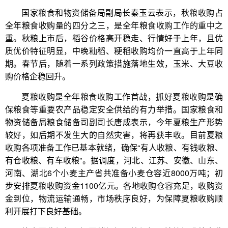
国家粮食和物资储备局副局长秦玉云表示，秋粮收购占
全年粮食收购量的四分之三，是全年粮食收购工作的重中之
重。秋粮上市后，稻谷价格高开稳走、行情好于上年，且优
质优价特征明显，中晚籼稻、粳稻收购均价一直高于上年同
期。春节后，随着一系列政策措施落地生效，玉米、大豆收
购价格企稳回升。
夏粮收购是全年粮食收购工作首战，抓好夏粮收购是确
保粮食等重要农产品稳定安全供给的有力举措。国家粮食和
物资储备局粮食储备司副司长唐成表示，今年夏粮生产形势
较好，如后期不发生大的自然灾害，将再获丰收。目前夏粮
收购各项准备工作已基本就绪，确保“有人收粮、有钱收粮、
有仓收粮、有车收粮”。据调度，河北、江苏、安徽、山东、
河南、湖北6个小麦主产省共准备小麦仓容近8000万吨；初
步安排夏粮收购资金1100亿元。各地收购仓容充足，收购资
金到位，物流运输通畅，市场秩序良好，为保障夏粮收购顺
利开展打下良好基础。