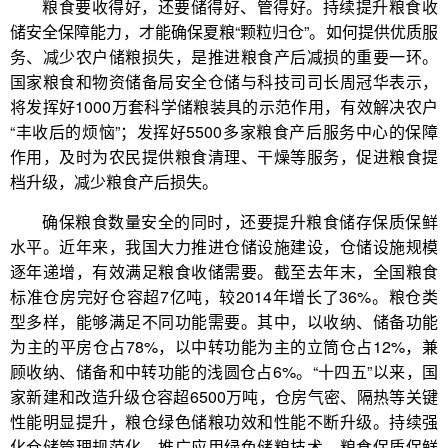
粮食要收得好，还要储得好、管得好。持续提升粮食收
储安全保障能力，才能确保夏粮“颗粒归仓”。如何提供优质服
务、减少农户储粮损失，是推进粮食产后减损的重要一环。
国家粮食和物资储备局安全仓储与科技司司长周冠华表示，
将发挥好1000万套科学储粮装具的示范作用，有效解决农户
“丰收后的烦恼”；发挥好5500多家粮食产后服务中心的保障
作用，及时为农民提供粮食清理、干燥等服务，促进粮食提
档升级，减少粮食产后损失。
确保粮食数量安全的同时，还要提升粮食储存保质保鲜
水平。近年来，我国大力推进仓储设施建设，仓储设施规模
逐年递增，有效满足粮食收储需要。截至去年末，全国粮食
标准仓房完好仓容超7亿吨，较2014年增长了36%。粮仓类
型多样，能够满足不同功能需要。其中，以收纳、储备功能
为主的平房仓占78%，以中转功能为主的立筒仓占12%，兼
顾收纳、储备和中转功能的浅圆仓占6%。“十四五”以来，国
家新建和改造升级仓容超6500万吨，仓房气密、隔热等关键
性能明显提升，粮仓绿色储粮功效和性能不断升级。持续强
化仓储管理规范化，推广应用绿色储粮技术，粮食保质保鲜