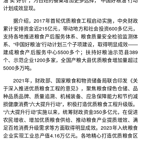
油”卖“好价”，为百姓的餐桌增加更多选择，“中国好粮油”行动
计划成效显现。
据介绍，2017年首轮优质粮食工程启动实施，中央财政
累计安排资金近215亿元，带动地方和社会投资600多亿元，
支持各地推进粮食产后服务体系、粮食质量安全检验监测体
系、“中国好粮油”行动计划三个子项建设，取得明显成效——
建成粮食产后服务中心5500多个；扶持好粮油示范县389
个、示范企业1200多家，全国产粮大县优质粮食增加量超过
5000多万吨。
2021年，财政部、国家粮食和物资储备局联合印发《关
于深入推进优质粮食工程的意见》，聚焦粮食绿色仓储、品
种品质品牌、质量追溯、机械装备、应急保障能力和节约减
损健康消费“六大提升行动”，积极打造优质粮食工程升级版。
“六大提升行动”实施以来，统筹财政资金350多亿元，在促进
农民增收、增加优质粮食供给、推动粮食产业提质增效、满
足百姓消费升级需求等方面取得明显成效。2023年入统粮食
企业实现工业总产值4.16万亿元。各地精心打造优质粮食区