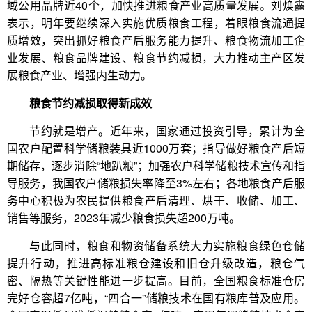
域公用品牌近40个，加快推进粮食产业高质量发展。刘焕鑫
表示，明年要继续深入实施优质粮食工程，着眼粮食流通提
质增效，突出抓好粮食产后服务能力提升、粮食物流加工企
业发展、粮食品牌建设、粮食节约减损，大力推动主产区发
展粮食产业、增强内生动力。
粮食节约减损取得新成效
节约就是增产。近年来，国家通过投资引导，累计为全
国农户配置科学储粮装具近1000万套；指导做好粮食产后短
期储存，逐步消除“地趴粮”；加强农户科学储粮技术宣传和指
导服务，我国农户储粮损失率降至3%左右；各地粮食产后服
务中心积极为农民提供粮食产后清理、烘干、收储、加工、
销售等服务，2023年减少粮食损失超200万吨。
与此同时，粮食和物资储备系统大力实施粮食绿色仓储
提升行动，推进高标准粮仓建设和旧仓升级改造，粮仓气
密、隔热等关键性能进一步提高。目前，全国粮食标准仓房
完好仓容超7亿吨，“四合一”储粮技术在国有粮库普及应用。