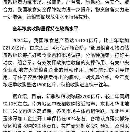
备系统着力稳市场、强储备、严监管、添动能、保安全、聚
合力，我国粮食安全保障能力进一步提升，物资储备实力进
一步增强，管粮管储规范化水平持续提升。
全年粮食收购量保持在较高水平
2024年，我国粮食总产量达14130亿斤，比上年增加
221.8亿斤，首次迈上1.4万亿斤新台阶。“全国粮食和物资储
备系统统筹抓好粮食收购和市场调控，分品种施策，打好主
动仗、组合拳，有效发挥政策性收储的支撑作用、有关中央
企业和地方大型粮食企业的带动作用、预期管理的引导作
用，守住了农民‘种粮卖得出’的底线。”刘焕鑫介绍，今年夏
粮旺季收购量达1500亿斤，秋粮收购进度快于往年。
据介绍，目前，新季秋粮收购超3700亿斤，较上年同期
快10%左右。南方地区中晚稻收购接近尾声，东北和华北地
区玉米收购进入高峰期。各类市场主体购销活跃，东北地区
玉米深加工企业开工率保持在90%左右。各地认真落实抓好
辖区粮食收购的主体责任，提前研究制定应对预案、及时采