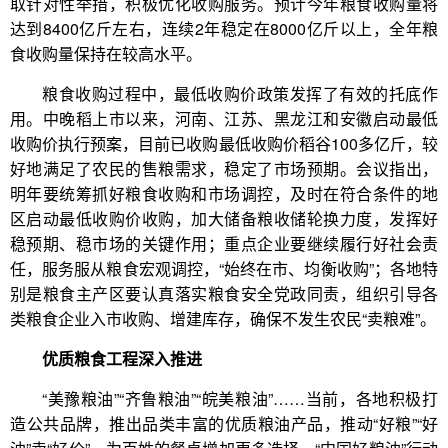
取针对性举措，积极优化收购服务。预计今年粮食收购量将
达到8400亿斤左右，连续2年稳定在8000亿斤以上，全年粮
食收购量保持在较高水平。
粮食收购过程中，最低收购价政策发挥了有效的托底作
用。中晚稻上市以来，河南、江苏、黑龙江和安徽启动最低
收购价执行预案，目前已收购最低收购价稻谷100多亿斤，较
好地满足了农民的售粮需求，稳定了市场预期。会议指出，
明年要统筹抓好粮食收购和市场调控，及时在符合条件的地
区启动最低收购价收购，加大储备粮收储轮换力度，发挥好
稳预期、稳市场的关键作用；重点企业要继续履行好社会责
任，服务服从粮食宏观调控，“始终在市、均衡收购”；各地特
别是粮食主产区要认真落实粮食安全党政同责，组织引导各
类粮食企业入市收购、增建库存，确保不发生农民“卖粮难”。
优质粮食工程深入推进
“美豫粮油”“齐鲁粮油”“皖美粮油”……当前，各地积极打
造公共品牌，推出品类丰富的优质粮油产品，推动“好粮”“好