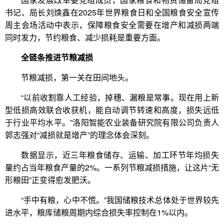
书记、局长刘焕鑫在2025年世界粮食日和全国粮食安全宣传
周主会场活动中表示，保障粮食安全需要在增产和减损两端
同时发力，节约粮食、减少损耗是重要方面。
全链条推进节粮减损
节粮减损，第一关在田间地头。
“以前收割靠人工经验，掉穗、漏粮是常事。现在用上新
型低损高效联合收获机，能自动调节转速和高度，损失远低
于行业平均水平。”洛阳智能农业装备研究院有限公司负责人
郭志强对“减损就是增产”的理念体会深刻。
数据显示，近三年粮食储存、运输、加工环节年均损失
量约占当年粮食产量的2%。一系列节粮减损措施，让这片“无
形粮田”正变得愈发肥沃。
“手中有粮，心中不慌。”我国储粮技术总体处于世界较先
进水平，粮库储粮周期内综合损失率控制在1%以内。