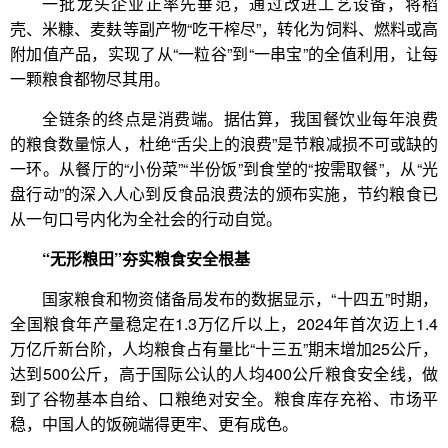
一批龙头企业正率先垂范，通过改进工艺设备，将稻
壳、米糠、麦麸等副产物“吃干榨尽”，转化为饲料、燃料或高
附加值产品，实现了从“一粒谷”到“一串宝”的全值利用，让每
一颗粮食都物尽其用。
全链条的终点是消费端。据估算，我国餐饮业每年浪费
的粮食数量惊人，杜绝“舌尖上的浪费”是节粮减损不可或缺的
一环。从餐厅的“小份菜”“半份饭”到食堂的“按需取餐”，从“光
盘行动”的深入人心到反食品浪费法的颁布实施，节约粮食已
从一句口号内化为全社会的行动自觉。
“无形粮田”夯实粮食安全根基
国家粮食和物资储备局发布的数据显示，“十四五”时期，
全国粮食年产量稳定在1.3万亿斤以上，2024年首次迈上1.4
万亿斤新台阶，人均粮食占有量比“十三五”期末增加25公斤，
达到500公斤，高于国际公认的人均400公斤粮食安全线，做
到了谷物基本自给、口粮绝对安全。粮食库存充裕、市场平
稳，中国人的饭碗端得更牢、更有成色。