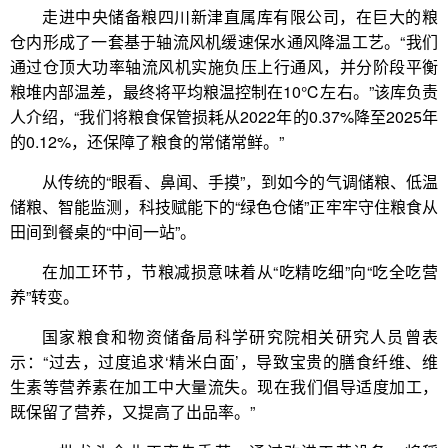
走进中央储备粮四川新津直属库有限公司，在巨大的粮
仓内形成了一套基于轴流风机缓速保水通风降温工艺。“我们
通过仓顶大功率轴流风机实施负压上行通风，并分阶段平衡
粮堆内部温差，最终将平均粮温控制在10℃左右。”该库负责
人介绍，“我们将粮食保管损耗从2022年的0.37%降至2025年
的0.12%，还保障了粮食的常储常鲜。”
从传统的“眼看、鼻闻、手摸”，到如今的气调储粮、低温
储粮、智能监测，科技赋能下的“绿色仓储”正牢牢守住粮食从
田间到餐桌的“中间一站”。
在加工环节，节粮减损意味着从“吃精吃细”向“吃全吃营
养”转变。
国家粮食和物资储备局科学研究院相关研究人员曾表
示：“过去，过度追求‘精米白面’，导致宝贵的膳食纤维、维
生素等营养素在加工中大量流失。现在我们倡导适度加工，
既保留了营养，又提高了出品率。”