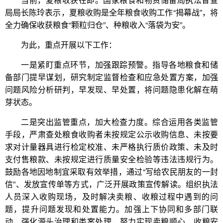
局局长陈玲表示，夏粮收购是全年粮食收购工作“揭幕战”，将
全力确保收获粮食“颗粒归仓”、种粮收入“落袋为安”。
为此，重点开展以下工作：
一是紧盯重点环节，加强跟踪预警。指导各地粮食和储
备部门提早谋划，研究制定监督检查和应急处置方案，加强
问题风险分析研判，早发现、早处置，将问题隐患化解在萌
芽状态。
二是突出监管重点，加大检查力度。综合运用各类监管
手段，严肃查处粮食收购者未按规定公示收购信息、未按要
求对计量器具进行检定校准、未严格执行质价政策、未及时
支付售粮款、未按规定进行质量安全检验等违法违规行为。
鼓励各地因地制宜采取有效举措，通过“写给农民朋友的一封
信”、发放宣传单等方式，广泛开展政策宣传解读。组织执法
人员深入收购现场，及时解决卖粮、收粮过程中遇到的问
题，提升问题发现和处置能力。加强上下协同和多部门联
动，强化源头治理和类案处理，努力实现卖粮顺心、收粮安