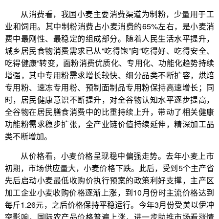
从消费看，我国小麦主要消费渠道为制粉，少量用于工
业和饲用。其中制粉消费占小麦消费的65%左右，是小麦消
费中最刚性、最稳定的组成部分。随着人民生活水平提升，
城乡居民食物消费需求已从“吃得饱”向“吃得好、吃得安全、
吃得健康”转变，面粉消费优质化、专用化、功能化趋势持续
增强，其中专用粉需求增长较快、细分品类不断扩容，烘焙
专用粉、速冻专用粉、预制面制品专用粉保持高速增长；同
时，居民健康意识不断提升，对全谷物认知水平逐步提高，
全谷物在居民膳食消费中的比重持续上升，带动了相关健康
功能粉需求稳步扩张，全产业链价值持续延伸，精深加工品
类不断增加。
从价格看，小麦价格呈现稳中偏强走势。去年小麦上市
初期，市场供应量大，小麦价格下跌。此后，受到5个主产省
先后启动小麦最低收购价执行预案的政策利好支撑，主产区
加工企业小麦收购价格逐渐上涨，到10月份时主流价格达到
每斤1.26元，之后价格保持平稳运行。今年3月份受美以伊冲
突影响，国际农产品价格普遍上涨，进一步助推市场看涨情