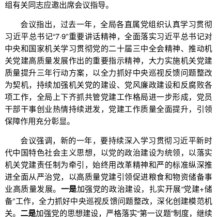
组有关同志应邀出席会议指导。
会议指出，过去一年，全局各直属党组织认真学习贯彻
习近平总书记“7·9”重要讲话精神，全面落实习近平总书记对
中央和国家机关学习贯彻党的二十届三中全会精神、推动机
关党建高质量发展作出的重要指示精神，大力实施机关党建
质量提升三年行动方案，以全力抓好中央巡视反馈问题整改
为契机，持续加强机关党的建设、党风廉政建设和反腐败各
项工作，全局上下齐抓共管党建工作格局进一步形成，党员
干部干事创业热情持续迸发，党建工作质量全面提升，引领
保障作用充分彰显。
会议强调，新的一年，要持续深入学习贯彻习近平新时
代中国特色社会主义思想，以党的政治建设为统领，以落实
机关党建责任制为牵引，始终用改革精神和严的标准纵深推
进全面从严治党，以高质量党建引领促进粮食和物资储备事
业高质量发展。
一是
加强党的政治建设，扎实开展“党建+储
备”工作，全力抓好中央巡视反馈问题整改，深化创建模范机
关。
二是
加强党的思想建设，严格落实“第一议题”制度，继续