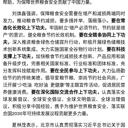
帮助，为保障世界粮食安全贡献了中国力量。
刘焕鑫强调，保障粮食安全需要在增产和减损两端同时
发力。推动粮食节约减损，要多措并举、落细落小。
要在常
态化长效化上下功夫，
牢固树立“增产必须节约、节约就是增
产”的意识，健全粮食节约长效机制。
要在全链条协同上下功
夫，
深入推进粮食绿色仓储提升行动，积极开展绿色储粮技
术创新系统集成，大力实施国家全谷物行动计划。
要在科技
支撑上下功夫，
加快粮食节约减损技术创新、产品应用和装
备升级步伐，完善相关国家标准、行业标准和团体标准，充
分发挥科技赋能作用。
要在全民参与上下功夫，
大力弘扬勤
俭节约的传统美德，倡导爱粮节粮、崇尚节约社会风尚，广
泛开展“少吃油 吃好油 更健康”等主题宣传活动，促进居民营
养健康消费。
要在深化国际交流合作上下功夫，
认真落实全
球发展倡议、全球安全倡议、全球文明倡议、全球治理倡
议，积极分享中国经验，携手为维护世界粮食安全、落实联
合国2030年可持续发展议程贡献更多力量。
夏林茂表示，北京市认真贯彻落实习近平总书记关于国