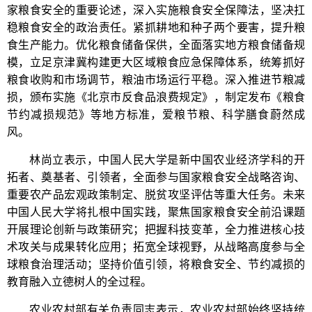
家粮食安全的重要论述，深入实施粮食安全保障法，坚决扛
稳粮食安全的政治责任。紧抓耕地和种子两个要害，提升粮
食生产能力。优化粮食储备保供，全面落实地方粮食储备规
模，立足京津冀构建更大区域粮食应急保障体系，统筹抓好
粮食收购和市场调节，粮油市场运行平稳。深入推进节粮减
损，颁布实施《北京市反食品浪费规定》，制定发布《粮食
节约减损规范》等地方标准，爱粮节粮、科学膳食蔚然成
风。
林尚立表示，中国人民大学是新中国农业经济学科的开
拓者、奠基者、引领者，全面参与国家粮食安全战略咨询、
重要农产品宏观政策制定、脱贫攻坚评估等重大任务。未来
中国人民大学将扎根中国实践，聚焦国家粮食安全前沿课题
开展理论创新与政策研究；把握科技变革，全力推进核心技
术攻关与成果转化应用；拓宽全球视野，从战略高度参与全
球粮食治理活动；坚持价值引领，将粮食安全、节约减损的
教育融入立德树人的全过程。
农业农村部有关负责同志表示，农业农村部始终坚持统