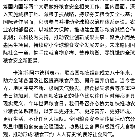
筹国内国际两个大局做好粮食安全相关工作。国内层面，深
入实施藏粮于地、藏粮于技战略，持续夯实粮食安全根基；
国际合作层面，积极参与并推动全球粮农治理体系建设。农
业农村部倡议，以减损为保障，推动建立国际粮食减损合作
机制；以科技为支持，推动农业创新成果共享；聚焦小而美
惠民生项目，持续缩小全球粮食安全发展差距。未来愿同国
际社会一道，携手绘就食物多样、营养均衡、零饥饿的全球
粮食安全新图景。
卡洛斯·阿尔德科表示，联合国粮农组织成立八十年来，
助力全球各国及社区提高粮食产量、提升营养价值。当今世
界，地区冲突不断、极端天气频发、粮食损失浪费等多重冲
击日益加剧，联合国粮农组织的使命比以往任何时候都更具
现实意义。今年世界粮食日，我们号召齐心协力加快推动农
业粮食体系转型，以实现更好生产、更好营养、更好环境、
更好生活，不让任何人掉队。全国粮食安全宣传周活动充分
彰显中国粮食安全治理理念，动员社会各界积极践行大食物
观，推动形成“粮食节约 人人有责”的良好社会风气。