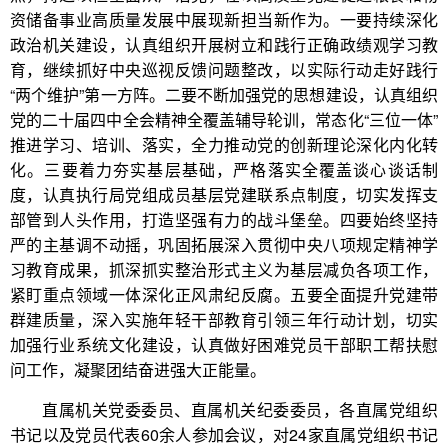
资储备事业高质量发展中展现新担当新作为。一要持续深化
政治机关建设，认真组织开展树立和践行正确政绩观学习教
育，继续抓好中央巡视反馈问题整改，以实际行动走好践行
“两个维护”第一方阵。二要不断加强党的思想建设，认真组织
党的二十届四中全会精神全覆盖辅导轮训，常态化“三位一体”
推进学习、培训、落实，全力推动党的创新理论深化内化转
化。三要着力夯实基层基础，严格落实全覆盖谈心谈话制
度，认真执行局党组成员基层党建联系点制度，切实发挥支
部管到人头作用，打造坚强有力的战斗堡垒。四要始终坚持
严的主基调不动摇，巩固拓展深入贯彻中央八项规定精神学
习教育成果，抓深抓实整治形式主义为基层减负各项工作，
紧盯重点领域一体深化正风肃纪反腐。五要全面提升党建带
群建质量，深入实施年轻干部教育引领三年行动计划，切实
加强行业系统文化建设，认真做好困难党员干部职工帮扶慰
问工作，凝聚团结奋进强大正能量。
直属机关党委委员、直属机关纪委委员，各直属党组织
书记以及党员代表60余人参加会议，对24家直属党组织书记