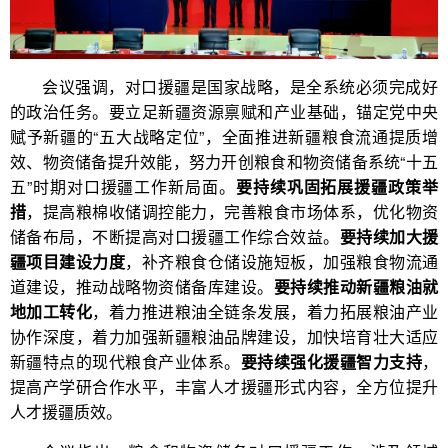
会议强调，对口援疆是国家战略，是全系统必须完成好
的政治任务。要立足新疆资源禀赋和产业基础，锚定党中央
赋予新疆的“五大战略定位”，全面推进新疆粮食流通提质增
效、物资储备提升效能，努力开创粮食和物资储备系统“十五
五”时期对口援疆工作新局面。
要持续巩固拓展援疆政策举
措
，提高粮棉收储调控能力，完善粮食市场体系，优化物资
储备布局，不断提高对口援疆工作综合效益。
要持续加大援
疆项目建设力度
，补齐粮食仓储设施短板，加强粮食物流通
道建设，推动战略物资储备库建设。
要持续推动新疆粮油就
地加工转化
，着力推进粮油全链条发展，着力拓展粮油产业
协作深度，着力加强新疆粮油品牌建设，加快培育壮大适应
新疆特点的现代粮食产业体系。
要持续强化援疆智力支持
，
提高产学研合作水平，丰富人才援疆形式内容，全方位提升
人才援疆质效。