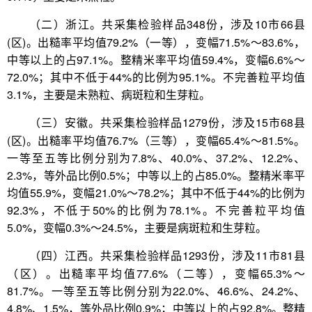
共采集检验样品348份，涉及10市66县
（二）浙江。
(区)。出糙率平均值79.2%（一等），变幅71.5%～83.6%，
中等以上的占97.1%。整精米率平均值59.4%，变幅6.6%～
72.0%；其中不低于44%的比例为95.1%。不完善粒平均值
3.1%，主要是未熟粒、病斑粒和生芽粒。
共采集检验样品1279份，涉及15市68县
（三）安徽。
(区)。出糙率平均值76.7%（三等），变幅65.4%～81.5%。
一等至五等比例分别为7.8%、40.0%、37.2%、12.2%、
2.3%，等外品比例0.5%；中等以上的占85.0%。整精米率平
均值55.9%，变幅21.0%～78.2%；其中不低于44%的比例为
92.3%，不低于50%的比例为78.1%。不完善粒平均值
5.0%，变幅0.3%～24.5%，主要是病斑粒和生芽粒。
共采集检验样品1293份，涉及11市81县
（四）江西。
（区）。出糙率平均值77.6%（二等），变幅65.3%～
81.7%。一等至五等比例分别为22.0%、46.6%、24.2%、
4.8%、1.5%，等外品比例0.9%；中等以上的占92.8%。整精