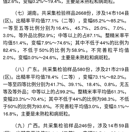
值2.6%，变幅0.2%～19.4%，主要是未熟粒和病斑粒。
共采集检验样品2668份，涉及14市104县
（七）湖南。
(区)。出糙率平均值77.1%（二等），变幅65.2%～85.2%。
一等至五等比例分别为16.4%、45.7%、25.0%、7.0%、
3.0%，等外品比例2.9%；中等以上的占87.1%。整精米率平
均值51.4%，变幅7.9%～74.6%；其中不低于44%的比例为
82.4%，不低于50%的比例为58.9%。不完善粒平均值
2.0%，变幅0.0%～24.6%，主要是未熟粒和病斑粒。
共采集检验样品580份，涉及21市219县
（八）广东。
(区)。出糙率平均值78.4%（二等），变幅73.1%～82.3%。
一等至四等比例分别为41.7%、39.1%、18.4%、0.8%，无五
等及等外品；中等以上的占99.2%。整精米率平均值61.3%，
变幅23.3%～70.4%；其中不低于44%的比例为98.3%，不低
于50%的比例为93.6%。不完善粒平均值3.0%，变幅0.1%～
16.8%，主要是未熟粒和病斑粒。
共采集检验样品246份，涉及14市59县
（九）广西。