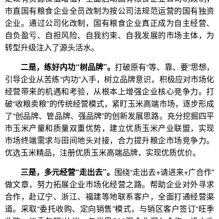
市直国有粮食企业全员改制为按公司法规范运营的国有独资
企业。通过公司化改制，国有粮食企业真正成为自主经营、
自负盈亏、自担风险、自我约束、自我发展的市场主体，为
转型升级注入了源头活水。
二是，练好内功“树品牌”。
打破原有“等、靠、要”思想，
引导企业从苦练“内功”入手，树立品牌意识，积极应对市场化
经营带来的机遇和考验，从根本上增强企业核心竞争力。打
破“收粮卖粮”的传统经营模式，紧盯玉米高端市场，逐步形成
了“创品牌、管品牌、强品牌”的创新发展思路。充分挖掘四平
市玉米产量和质量双重优势，建立优质玉米产业联盟，实现
市场终端需求与田间地头对接，合力提升粮企市场竞争力。
优选玉米精品，注册优质玉米高端品牌，实现优质优价。
三是，多元经营“走出去”。
围绕“走出去+请进来+广合作”
做文章，努力拓展企业市场化经营之路。帮助企业对外寻求
合作，赴辽宁、浙江、福建等地联系客户，全面打通经营渠
道。采取“委托收购、定向销售”模式，与销区客户签订“旺季