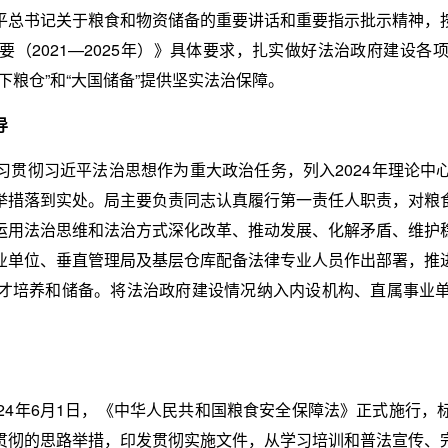
平总书记关于粮食和物资储备的重要讲话和重要指示批示精神，
（2021—2025年）》具体要求，扎实做好法治政府建设
下粮仓”和“大国储备”提供坚实法治保障。
导
习贯彻习近平法治思想作为重大政治任务，列入2024年理论中
举措落到实处。局主要负责同志认真履行第一责任人职责，对粮
运用法治思维和法治方式深化改革、推动发展、化解矛盾、维护
业单位、垂直管理局及基层仓库配备法律专业人员作出部署，推
才培养和储备。将法治政府建设情况纳入内设机构、直属事业
24年6月1日，《中华人民共和国粮食安全保障法》正式施行
贯彻的思路举措，印发贯彻实施文件，从学习培训和普法宣传、