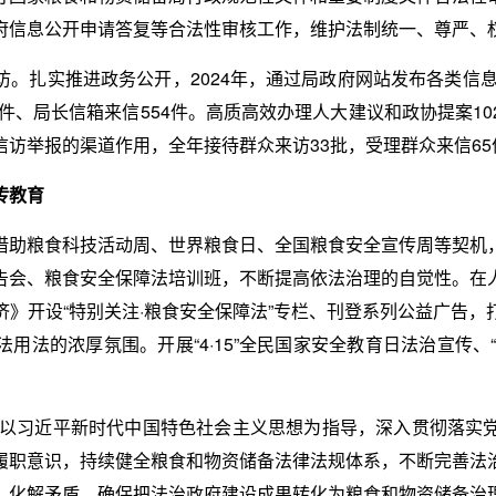
府信息公开申请答复等合法性审核工作，维护法制统一、尊严、
。扎实推进政务公开，2024年，通过局政府网站发布各类信息
9件、局长信箱来信554件。高质高效办理人大建议和政协提案1
访举报的渠道作用，全年接待群众来访33批，受理群众来信6
传教育
借助粮食科技活动周、世界粮食日、全国粮食安全宣传周等契机
告会、粮食安全保障法培训班，不断提高依法治理的自觉性。在
》开设“特别关注·粮食安全保障法”专栏、刊登系列公益广告
法的浓厚氛围。开展“4·15”全民国家安全教育日法治宣传、“
坚持以习近平新时代中国特色社会主义思想为指导，深入贯彻落实
履职意识，持续健全粮食和物资储备法律法规体系，不断完善法
、化解矛盾，确保把法治政府建设成果转化为粮食和物资储备治