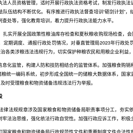
执法人员资格管理，适时开展行政执法资格考试，制发行政执法
法队伍结构不断优化。有序推进行政执法督查培训“砺剑计划”，
例查处等，强化教育培训，着力提升行政执法能力水平。
。扎实开展全国政策性粮油库存检查和夏秋粮收购现场检查，会同
，定期调度、通报行政处罚情况，对垂直管理局2023年行政处
肃整治各类涉粮违法违规行为，切实保护种粮农民和用粮企业利益
信息化监管，构建人防和技防相结合的监管体系。加强粮食购销
储粮统一编码系统，初步形成全国统一的储粮大数据体系，国家监
，及时受理粮食和物资储备违规违法行为举报。
设
法律法规规章涉及国家粮食和物资储备局职责事项分工，夯实
树牢法治思维，强化依法行政自觉性。加强行政应诉工作，积极
订国家粮食和物资储备局行政规范性文件和重要制度文件合法性