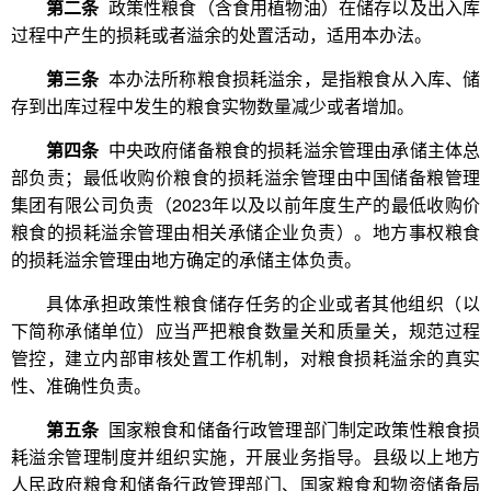
第二条
政策性粮食（含食用植物油）在储存以及出入库
过程中产生的损耗或者溢余的处置活动，适用本办法。
第三条
本办法所称粮食损耗溢余，是指粮食从入库、储
存到出库过程中发生的粮食实物数量减少或者增加。
第四条
中央政府储备粮食的损耗溢余管理由承储主体总
部负责；最低收购价粮食的损耗溢余管理由中国储备粮管理
集团有限公司负责（2023年以及以前年度生产的最低收购价
粮食的损耗溢余管理由相关承储企业负责）。地方事权粮食
的损耗溢余管理由地方确定的承储主体负责。
具体承担政策性粮食储存任务的企业或者其他组织（以
下简称承储单位）应当严把粮食数量关和质量关，规范过程
管控，建立内部审核处置工作机制，对粮食损耗溢余的真实
性、准确性负责。
第五条
国家粮食和储备行政管理部门制定政策性粮食损
耗溢余管理制度并组织实施，开展业务指导。县级以上地方
人民政府粮食和储备行政管理部门、国家粮食和物资储备局