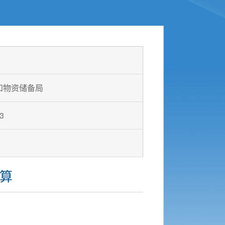
和物资储备局
3
预算