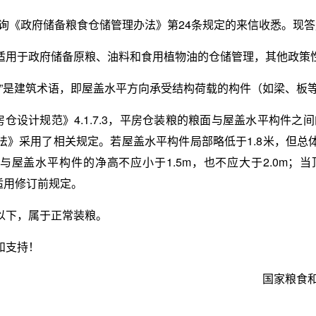
”咨询《政府储备粮食仓储管理办法》第24条规定的来信收悉。现
适用于政府储备原粮、油料和食用植物油的仓储管理，其他政策
件”是建筑术语，即屋盖水平方向承受结构荷载的构件（如梁、板
粮食平房仓设计规范》4.1.7.3，平房仓装粮的粮面与屋盖水平构件
法》采用了相关规定。若屋盖水平构件局部略低于1.8米，但总
屋盖水平构件的净高不应小于1.5m，也不应大于2.0m；当顶棚
仓适用修订前规定。
以下，属于正常装粮。
和支持！
国家粮