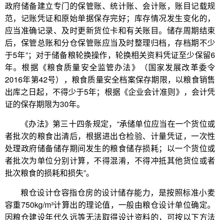
政府储备建立专门的保管账、统计账、会计账，账目记载规
范，记账凭证和原始单据保存完好；库存情况发生变化的，
应当准确记录、及时更新货位卡和有关账目。储存周期结束
后，保管总账和分仓保管账应当及时整理归档，存档期不少
于5年”；对于储备粮轮换操作，轮换相关资料凭证至少保留6
年。根据《粮食质量安全监管办法》（国家发展改革委令
2016年第42号），粮食质量安全档案保存期限，以粮食销售
出库之日起，不得少于5年；根据《企业会计准则》，会计凭
证的保存期限为30年。
《办法》第三十四条规定，“承储单位应当在一个货位或
者批次的粮食出清后，根据进出仓检验、计量凭证，一次性
处理政府储备储存期间发生的粮食储存损耗；以一个货位或
者批次为单位分别计算，不得混淆，不得冲抵其他货位或者
批次粮食的损耗和损失”。
粮仓设计仓容指仓房的设计储存能力，是按照标准小麦
容重750kg/m³计算出的理论值，一般由粮仓设计单位确定。
因粮仓建设年代久远等无法取得设计资料的，可按以下方法