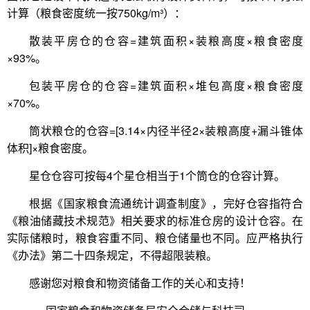
计算（粮食密度统一按750kg/m³）：
散装平房仓的仓容=建筑面积×装粮高度×粮食密度
×93%。
包装平房仓的仓容=建筑面积×堆包高度×粮食密度
×70%。
筒状粮仓的仓容=[3.14×内径半径2×装粮高度+漏斗锥体
体积]×粮食密度。
星仓仓容可按每4个星仓相当于1个筒仓的仓容计算。
根据《国家粮食流通统计调查制度》，完好仓容指符合
《粮油储藏技术规范》相关要求的标准仓房的设计仓容。在
实际储粮时，粮食容重不同、粮仓储量也不同。应严格执行
《办法》第二十四条规定，不得超限装粮。
感谢您对粮食和物资储备工作的关心和支持！