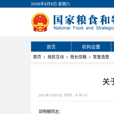
2026年8月8日 星期六
首页
机构设置
首页
>
政民互动
>
局长信箱
>
答复选登
关
2021年12月21日
【字号：
大
中
小
】
邱明朝同志：