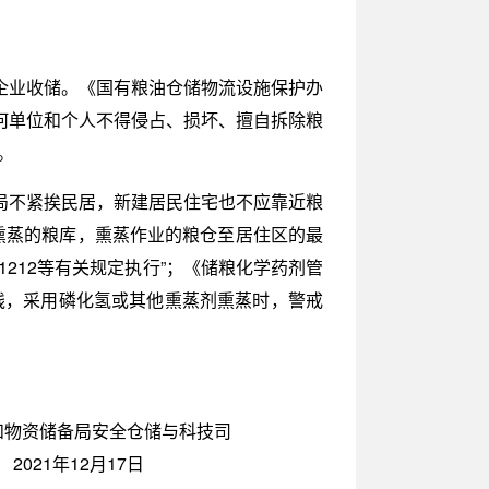
企业收储。《国有粮油仓储物流设施保护办
任何单位和个人不得侵占、损坏、擅自拆除粮
。
局不紧挨民居，新建居民住宅也不应靠近粮
物熏蒸的粮库，熏蒸作业的粮仓至居住区的最
1212等有关规定执行”；《储粮化学药剂管
戒线，采用磷化氢或其他熏蒸剂熏蒸时，警戒
食和物资储备局安全仓储与科技司
2021年12月17日