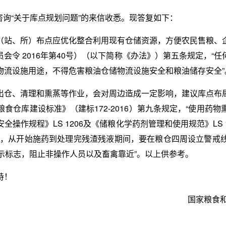
”咨询“关于库点规划问题”的来信收悉。现答复如下：
（站、所）布点应优化整合利用现有仓储资源，方便农民售粮、
会令 2016年第40号）（以下简称《办法》）第五条规定，“
物流设施用途，不得危害粮油仓储物流设施安全和粮油储存安全”
出仓、清理和熏蒸等作业，会对周边造成一定影响，建议库点布
食仓库建设标准》（建标172-2016）第九条规定，“使用药
操作规程》LS 1206及《储粮化学药剂管理和使用规范》LS 
蒸作业时，从开始施药到处理完残渣残液期间，要在粮仓四周设立警
示标志，阻止非操作人员以及畜禽靠近”。以上供参考。
持！
国家粮