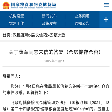
|
|
机构设置
新闻发布
业务频道
|
|
党建工作
政策发布
通知公告
首页
>
政民互动
>
局长信箱
>
答复选登
关于薛军同志来信的答复（仓房储存仓容）
2022年01月11日
薛军同志：
您好！1月4日您在我局局长信箱咨询关于仓房储存仓容
的来信收悉。现答复如下：
《政府储备粮食仓储管理办法》（国粮仓规〔2021〕18
号）第二十四条规定“储存粮食密度超过800kg/m³的，应当由