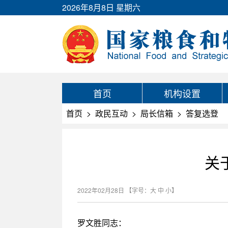
2026年8月8日 星期六
首页
机构设置
首页
>
政民互动
>
局长信箱
>
答复选登
关
2022年02月28日
【字号：
大
中
小
】
罗文胜同志：