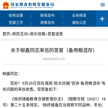
|
|
机构设置
新闻发布
业务频道
|
|
党建工作
政策发布
通知公告
首页
>
政民互动
>
局长信箱
>
答复选登
关于柳鑫同志来信的答复（备用粮混存）
2022年06月13日
柳鑫同志：
您好！5月25日您在我局“局长信箱”咨询“备用粮混存”有
关问题的来信收悉。现答复如下：
《政府储备粮食仓储管理办法》（国粮仓规〔2021〕18
号）第二十五条规定，“政府储备应当按照不同品种、年份、