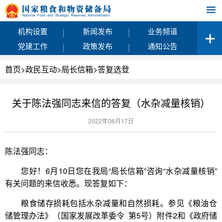
|
|
机构设置
新闻发布
业务频道
|
|
党建工作
政策发布
通知公告
首页
>
政民互动
>
局长信箱
>
答复选登
关于陈法强同志来信的答复（水杂减量核销）
2022年06月17日
陈法强同志：
您好！6月10日您在我局“局长信箱”咨询“水杂减量核销”
有关问题的来信收悉。现答复如下：
粮食储存损耗包括水杂减量和自然损耗。参见《粮油仓
储管理办法》（国家发展改革委令 第5号）附件2和《政府储