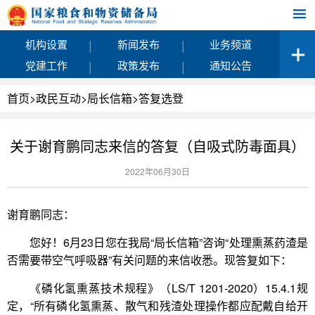
|
|
机构设置
新闻发布
业务频道
|
|
党建工作
政策发布
通知公告
首页
>
政民互动
>
局长信箱
>
答复选登
关于谢育鹏同志来信的答复（自吸式防毒面具）
2022年06月30日
谢育鹏同志：
您好！6月23日您在我局“局长信箱”咨询“处理熏蒸药渣是
否需要带空气呼吸器”有关问题的来信收悉。现答复如下：
《磷化氢熏蒸技术规程》（LS/T 1201-2020）15.4.1规
定，“所有磷化氢熏蒸、散气和残渣处理操作都应配戴自给开