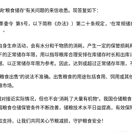
咨询“粮食储存”有关问题的来信收悉。现答复如下：
革委令 第5号，以下简称《办法》）第二十条规定，“在常规储
。”
自身生命活动，会有水分和干物质的消耗，产生一定的保管损耗
下的正常储存年限，用以指导粮库合理安排在库储存时长和出库
据、以正常储存年限为参考。因此，达到或超过正常储存年限，
为粮食出售”的说法不准确。出售粮食的用途包括食用、饲用或其
粮市场。
对接近实际情况，但也不会“消耗了大量有机物”。我国仓储粮
国粮食仓储保管条件不断改善，储粮技术水平日益提高，有效保
和支持，让我们共同关心节粮减损，守护粮食安全！