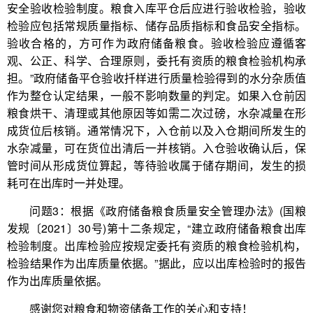
安全验收检验制度。粮食入库平仓后应进行验收检验，验收
检验应包括常规质量指标、储存品质指标和食品安全指标。
验收合格的，方可作为政府储备粮食。验收检验应遵循客
观、公正、科学、合理原则，委托有资质的粮食检验机构承
担。”政府储备平仓验收扦样进行质量检验得到的水分杂质值
作为整仓认定结果，一般不影响数量的判定。如果入仓前因
粮食烘干、清理或其他原因等如需二次过磅，水杂减量在形
成货位后核销。通常情况下，入仓前以及入仓期间所发生的
水杂减量，可在货位出清后一并核销。入仓验收确认后，保
管时间从形成货位算起，等待验收属于储存期间，发生的损
耗可在出库时一并处理。
问题3：根据《政府储备粮食质量安全管理办法》(国粮
发规〔2021〕30号)第十二条规定，“建立政府储备粮食出库
检验制度。出库检验应按规定委托有资质的粮食检验机构，
检验结果作为出库质量依据。”据此，应以出库检验时的报告
作为出库质量依据。
感谢您对粮食和物资储备工作的关心和支持！