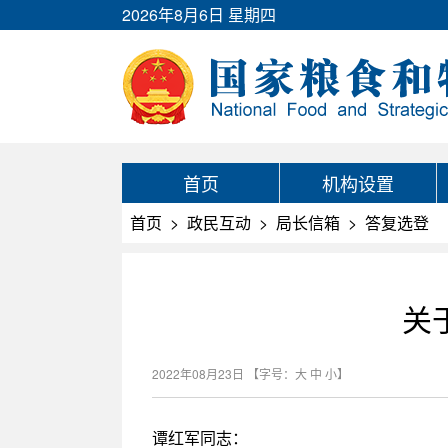
2026年8月6日 星期四
首页
机构设置
首页
>
政民互动
>
局长信箱
>
答复选登
关
2022年08月23日
【字号：
大
中
小
】
谭红军同志：