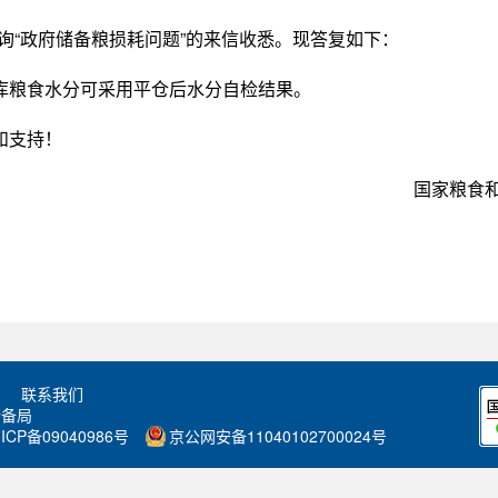
咨询“政府储备粮损耗问题”的来信收悉。现答复如下：
库粮食水分可采用平仓后水分自检结果。
和支持！
国家粮
联系我们
储备局
ICP备09040986号
京公网安备11040102700024号