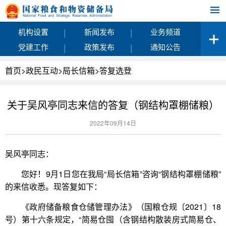
|
|
机构设置
新闻发布
业务频道
|
|
党建工作
政策发布
通知公告
首页
>
政民互动
>
局长信箱
>
答复选登
关于吴风亭同志来信的答复（钢结构罩棚储粮）
2022年09月14日
吴风亭同志：
您好！9月1日您在我局“局长信箱”咨询“钢结构罩棚储粮”
的来信收悉。现答复如下：
《政府储备粮食仓储管理办法》（国粮仓规〔2021〕18
号）第十六条规定，“简易仓囤（含钢结构散装房式简易仓、