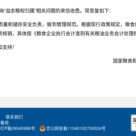
咨询“溢余粮权归属”相关问题的来信收悉。现答复如下：
质量和储存安全负责，做到管理规范。根据现行政策规定，粮食库
责核销，具体按《粮食企业执行会计准则有关粮油业务会计处理
和支持！
国家粮
联系我们
储备局
ICP备09040986号
京公网安备11040102700024号