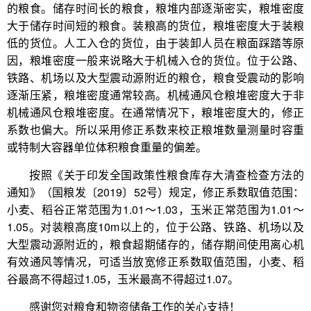
的粮食。储存时间长的粮食，粮堆内部逐渐密实，粮堆密度
大于储存时间短的粮食。装粮高的货位，粮堆密度大于装粮
低的货位。人工入仓的货位，由于装卸人员在粮面踩踏等原
因，粮堆密度一般来说略大于机械入仓的货位。位于公路、
铁路、机场以及大型震动源附近的粮仓，粮食受震动的影响
逐渐压紧，粮堆密度通常较高。机械通风仓粮堆密度大于非
机械通风仓粮堆密度。在通常情况下，粮堆密度大的，修正
系数也偏大。所以采用修正系数来校正粮堆数量测量时容重
或特制大容器单位体积粮食重量的偏差。
按照《关于印发全国政策性粮食库存大清查检查方法的
通知》（国粮发〔2019〕52号）规定，修正系数取值范围：
小麦、稻谷正常范围为1.01～1.03，玉米正常范围为1.01～
1.05。对装粮高度10m以上的，位于公路、铁路、机场以及
大型震动源附近的，粮食超期储存的，储存期间使用离心机
有效通风等情况，可适当放宽修正系数取值范围，小麦、稻
谷最高不得超过1.05，玉米最高不得超过1.07。
感谢您对粮食和物资储备工作的关心支持！