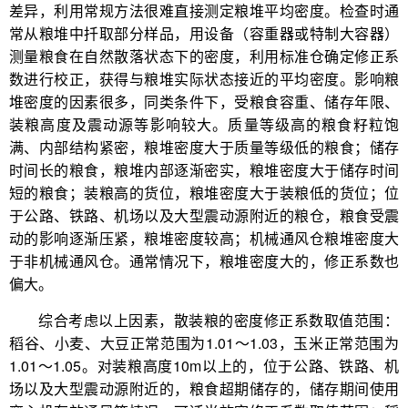
差异，利用常规方法很难直接测定粮堆平均密度。检查时通
常从粮堆中扦取部分样品，用设备（容重器或特制大容器）
测量粮食在自然散落状态下的密度，利用标准仓确定修正系
数进行校正，获得与粮堆实际状态接近的平均密度。影响粮
堆密度的因素很多，同类条件下，受粮食容重、储存年限、
装粮高度及震动源等影响较大。质量等级高的粮食籽粒饱
满、内部结构紧密，粮堆密度大于质量等级低的粮食；储存
时间长的粮食，粮堆内部逐渐密实，粮堆密度大于储存时间
短的粮食；装粮高的货位，粮堆密度大于装粮低的货位；位
于公路、铁路、机场以及大型震动源附近的粮仓，粮食受震
动的影响逐渐压紧，粮堆密度较高；机械通风仓粮堆密度大
于非机械通风仓。通常情况下，粮堆密度大的，修正系数也
偏大。
综合考虑以上因素，散装粮的密度修正系数取值范围：
稻谷、小麦、大豆正常范围为1.01～1.03，玉米正常范围为
1.01～1.05。对装粮高度10m以上的，位于公路、铁路、机
场以及大型震动源附近的，粮食超期储存的，储存期间使用