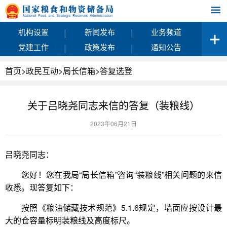
|
|
机构设置
新闻发布
业务频道
|
|
党建工作
政策发布
通知公告
首页
>
政民互动
>
局长信箱
>
答复选登
关于吕晓尧同志来信的答复（装粮线）
2023年06月21日
吕晓尧同志：
您好！您在我局“局长信箱”咨询“装粮线”相关问题的来信
收悉。现答复如下：
按照《粮油储藏技术规范》5.1.6规定，墙面应按设计最
大的仓容量标明装粮线及高度标尺。