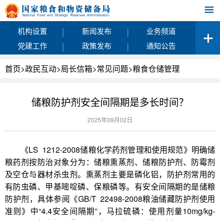
|
|
机构设置
新闻发布
业务频道
|
|
党建工作
政策发布
通知公告
首页
>
政民互动
>
局长信箱
>
常见问题
>
粮食仓储管理
储粮防护剂安全间隔期是多长时间？
2025年09月02日
《LS 1212-2008储粮化学药剂管理和使用规范》明确储
粮药剂按防治对象分为：储粮熏蒸剂、储粮防护剂、防霉剂
及空仓与器材杀虫剂。熏蒸剂主要是磷化铝，防护剂常用的
有防虫磷、甲基嘧啶磷、保粮磷等。有安全间隔期的是储粮
防护剂，具体参阅《GB/T 22498-2008粮油储藏防护剂使用
准则》中“4.4安全间隔期”，马拉硫磷：使用剂量10mg/kg-