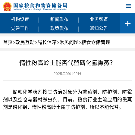
|
|
机构设置
新闻发布
业务频道
|
|
党建工作
政策发布
通知公告
首页
>
政民互动
>
局长信箱
>
常见问题
>
粮食仓储管理
惰性粉高岭土能否代替磷化氢熏蒸？
2025年09月02日
储粮化学药剂按其防治对象分为熏蒸剂、防护剂、防霉
剂以及空仓与器材杀虫剂。目前，粮食行业主流应用的熏蒸
剂是磷化铝，惰性粉高岭土属于防护剂，所以不能代替。