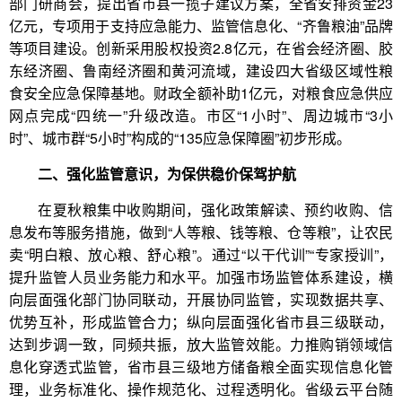
部门研商会，提出省市县一揽子建议方案，全省安排资金23
亿元，专项用于支持应急能力、监管信息化、“齐鲁粮油”品牌
等项目建设。创新采用股权投资2.8亿元，在省会经济圈、胶
东经济圈、鲁南经济圈和黄河流域，建设四大省级区域性粮
食安全应急保障基地。财政全额补助1亿元，对粮食应急供应
网点完成“四统一”升级改造。市区“1小时”、周边城市“3小
时”、城市群“5小时”构成的“135应急保障圈”初步形成。
二、强化监管意识，为保供稳价保驾护航
在夏秋粮集中收购期间，强化政策解读、预约收购、信
息发布等服务措施，做到“人等粮、钱等粮、仓等粮”，让农民
卖“明白粮、放心粮、舒心粮”。通过“以干代训”“专家授训”，
提升监管人员业务能力和水平。加强市场监管体系建设，横
向层面强化部门协同联动，开展协同监管，实现数据共享、
优势互补，形成监管合力；纵向层面强化省市县三级联动，
达到步调一致，同频共振，放大监管效能。力推购销领域信
息化穿透式监管，省市县三级地方储备粮全面实现信息化管
理，业务标准化、操作规范化、过程透明化。省级云平台随