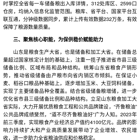
时掌控全省每一车储备粮出入库详情，312处库区、2599口
仓房，均纳入信息化监管范围。粮库、省平台、国家平台互
联互通，分钟级数据同步，累计上传有效数据232万条，有效
保障了粮源数量质量。
三、聚焦核心职能，为保供稳价赋能助力
山东是粮食生产大省，也是储备和加工大省。在储备总
量超过国家核定计划的基础上，注重一揽子推进省市县三级
储备比例、区域布局和品种结构。统筹山东省粮食产销形
势，推动省级储备由产粮市向省内销区市倾斜。在保证小
麦、稻谷口粮品种基础上，逐步增加玉米、大豆饲料储备，
实现了主要储备品种全覆盖。结合省级储备粮增储，进一步
优化省市县三级储备比例和品种结构。立足山东粮食加工大
省实际，大力开展优质粮食工程和公共品牌建设，“齐鲁粮油”
公共品牌成绩斐然，“道不尽齐鲁粮油好”广为人知。2023年
前三季度，实现粮食产业经济总产值约4100亿元。品牌的影
响力持续扩大和产业高质量发展带动了企业增效、农民增
收，进一步助力全省粮油供应和价格稳定。