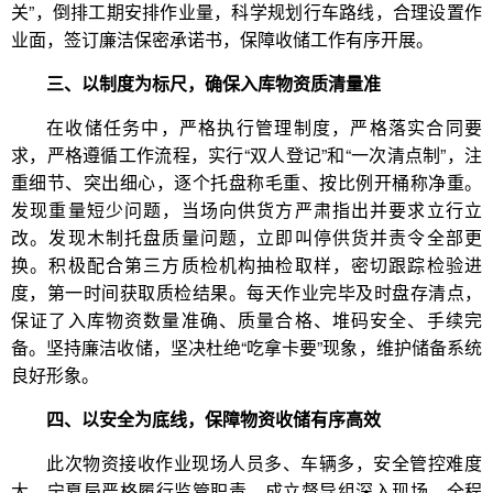
关”，倒排工期安排作业量，科学规划行车路线，合理设置作
业面，签订廉洁保密承诺书，保障收储工作有序开展。
三、以制度为标尺，确保入库物资质清量准
在收储任务中，严格执行管理制度，严格落实合同要
求，严格遵循工作流程，实行“双人登记”和“一次清点制”，注
重细节、突出细心，逐个托盘称毛重、按比例开桶称净重。
发现重量短少问题，当场向供货方严肃指出并要求立行立
改。发现木制托盘质量问题，立即叫停供货并责令全部更
换。积极配合第三方质检机构抽检取样，密切跟踪检验进
度，第一时间获取质检结果。每天作业完毕及时盘存清点，
保证了入库物资数量准确、质量合格、堆码安全、手续完
备。坚持廉洁收储，坚决杜绝“吃拿卡要”现象，维护储备系统
良好形象。
四、以安全为底线，保障物资收储有序高效
此次物资接收作业现场人员多、车辆多，安全管控难度
大，宁夏局严格履行监管职责，成立督导组深入现场，全程