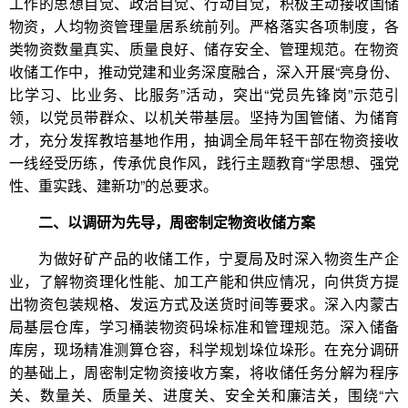
工作的思想自觉、政治自觉、行动自觉，积极主动接收国储
物资，人均物资管理量居系统前列。严格落实各项制度，各
类物资数量真实、质量良好、储存安全、管理规范。在物资
收储工作中，推动党建和业务深度融合，深入开展“亮身份、
比学习、比业务、比服务”活动，突出“党员先锋岗”示范引
领，以党员带群众、以机关带基层。坚持为国管储、为储育
才，充分发挥教培基地作用，抽调全局年轻干部在物资接收
一线经受历练，传承优良作风，践行主题教育“学思想、强党
性、重实践、建新功”的总要求。
二、以调研为先导，周密制定物资收储方案
为做好矿产品的收储工作，宁夏局及时深入物资生产企
业，了解物资理化性能、加工产能和供应情况，向供货方提
出物资包装规格、发运方式及送货时间等要求。深入内蒙古
局基层仓库，学习桶装物资码垛标准和管理规范。深入储备
库房，现场精准测算仓容，科学规划垛位垛形。在充分调研
的基础上，周密制定物资接收方案，将收储任务分解为程序
关、数量关、质量关、进度关、安全关和廉洁关，围绕“六