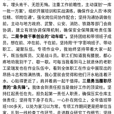
车，埋头肯干、无怨无悔。注重工作前瞻性，主动谋划“一库
一批一方案”，组织开展培训和实战演练，确保作业人员“本岗
位精、邻岗位通”，强化岗位间协作配合；坚持沟通协调做在
前，主动与地方政府、武警、公安、消防、铁路等部门会商
协调，建立有效协调保障机制，确保安全保障属地责任落
实。
二是争做干事创业的“动车组”。
坚持团结和带领班子成
员，想在前、冲在前、干在前，坚持用“干”字影响班子、带动
职工、凝聚队伍。专项作业中，我始终坚持带着大家一起
干，既当指挥员、又是战斗员。职工们知道我有腰脱，都心
疼地劝我别干了、歇一歇。可每当我看到马上就退休的老职
工梁瑞发也在作业队伍中，看到全体职工在作业中展现出的
昂扬斗志和饱满热情，我心里就会觉得和他们汗水粘连着汗
水、心贴得更近了，肩并着肩一起干值得。
三是勇当履职尽
责的“急先锋”。
我体会到责任担当是做好工作的顶梁柱。坚
持扛起责任在先，担负起第一责任人职责，确保压实仓库主
体责任；坚持弯下身子在先，一心扑在岗位上，全年值班带
班100多天，以处为家习以为常。专项工作期间更是把单位当
家，扎到一线检查工作环节，走进群众研究工作细节；坚持