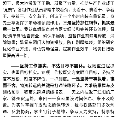
起干，极大地激发了干劲、凝聚了力量，推动生产作业成了
“竞赛”，各组作业队员都暗中较着劲，比着干、赛着干、争着
干、抢着干、安全着干，创造了一个小时内装车量记录，身
先士卒发挥了带动和领跑作用。
三是坚持抓住细节，抓实最
后一公里。
我认真组织点对点落实细节和完善环节流程；督
促“清单制”检查安全，确保不漏项；监督作业前静电释放，消
除隐患；监督车厢门边物资摆放，防止剐蹭掉袋；组织研究
优化作业方法，降低劳动强度，提高作业效率；物资日接收
量提高进一倍。
——坚持工作抓实，不达目标不罢休。
我既重过程抓
实、也重目标抓实。专项工作按既定方案瞄准目标，坚持尺
度不放松、刻度不降低，一抓到底。
一是坚持干事执着，锲
而不舍。
物资转运的关键是打通铁路环节。为准确掌握车皮
到站预期，我带头踩点跑线掐表，一天之内往返于辽阳的厂
家、锦州货运处，来回一千多公里没时间休息、来不及吃
饭。为实时掌握车皮动态确保转运，我与铁路部门多次沟
通、反复协商，拿出钉钉子精神，争取大力支持，特事特