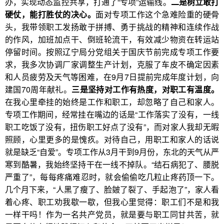
办，实现动态监控共享，打通了“专项”运输线。
二是树立敢打
硬仗，能打胜仗的决心。
面对专项工作这个急难险重的硬骨
头，我带领职工发扬敢于拼搏、勇于挑战的精神和连续作战
的作风，加班加点干、倒班轮流干，有效减少物资在转运站
停留时间。按照辽宁局分党组关于国庆节前完成专项工作要
求，我多次协调厂家调整生产计划，克服了车皮不确定因素
和人员疲劳及天气等困难，在9月7日提前完成年度计划，向
建国70周年献礼。
三是坚持对工作有热度，对职工有温度。
在我心里牵挂的始终是工作和职工，却忽略了自己和家人。
专项工作期间，经常挂在嘴边的话是“工作落实了没有，一线
职工吃饭了没有，扭伤职工好点了没有”，而对家人我却无暇
照顾，心里更多的是愧疚。对待自己，用职工和家人的话说
就是缺乏“自爱”。专项工作从3月干到9月份，东北的天气从严
寒到酷暑，我始终坚持干在一线不掉队。“结石病犯了、腰脱
严重了”，每每疼痛难忍时，就会偷偷吃几粒止疼药顶一下。
几个月下来，“人黑了瘦了、脸皴了裂了、手起泡了”，家人看
着心疼、职工劝我歇一歇，但我心里觉得：职工们不是和我
一样干吗！作为一名共产党员，就是要与职工同甘共苦，就