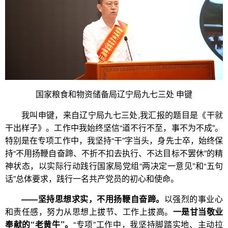
国家粮食和物资储备局辽宁局九七三处 申键
我叫申键，来自辽宁局九七三处,我汇报的题目是《干就
干出样子》。工作中我始终坚信“道不行不至，事不为不成”。
特别是在专项工作中，我坚持“干”字当头，身先士卒，始终保
持“不用扬鞭自奋蹄、不折不扣去执行、不达目标不罢休”的精
神状态，以实际行动践行国家局党组“两决定一意见”和“五句
话”总体要求，践行一名共产党员的初心和使命。
——坚持思想求实，不用扬鞭自奋蹄。
以强烈的事业心
和责任感，努力从思想上拔节、工作上拔高。
一是甘当敬业
奉献的“老黄牛”。
“专项”工作中，我坚持脚踏实地、主动拉