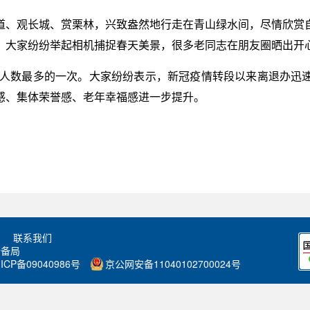
道、观长城、赏栗林，兴致盎然地行走在青山绿水间，尽情欣赏
。大家纷纷举起相机捕捉春天美景，很多老同志在朋友圈晒出开
参加人数最多的一次。大家纷纷表示，新冠疫情转段以来离退办迅
感、集体荣誉感、老年幸福感进一步提升。
联系我们
储备局
ICP备09040986号
京公网安备11040102700024号