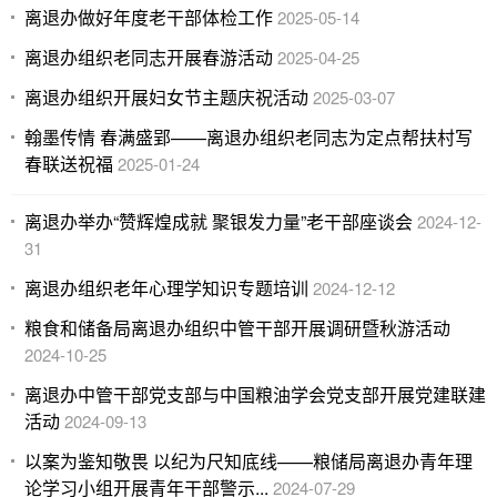
离退办做好年度老干部体检工作
2025-05-14
离退办组织老同志开展春游活动
2025-04-25
离退办组织开展妇女节主题庆祝活动
2025-03-07
翰墨传情 春满盛郢——离退办组织老同志为定点帮扶村写
春联送祝福
2025-01-24
离退办举办“赞辉煌成就 聚银发力量”老干部座谈会
2024-12-
31
离退办组织老年心理学知识专题培训
2024-12-12
粮食和储备局离退办组织中管干部开展调研暨秋游活动
2024-10-25
离退办中管干部党支部与中国粮油学会党支部开展党建联建
活动
2024-09-13
以案为鉴知敬畏 以纪为尺知底线——粮储局离退办青年理
论学习小组开展青年干部警示...
2024-07-29