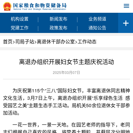
|
|
机构设置
新闻发布
业务频道
|
|
党建工作
政策发布
通知公告
首页
>
司局子站
>
离退休干部办公室
>
工作动态
离退办组织开展妇女节主题庆祝活动
2025年03月07日
为庆祝第115个“三八”国际妇女节，丰富离退休同志精神
文化生活，3月7日上午，离退办组织开展“乐享绿色生活 感
受园艺之美”主题生态手工活动。局机关50余位退休女干部参
加活动。
一花一世界，一景一天地。在园艺老师的指导下，老同
志们根据自己喜欢的风格，将营养土颗粒、苔藓层次分明地