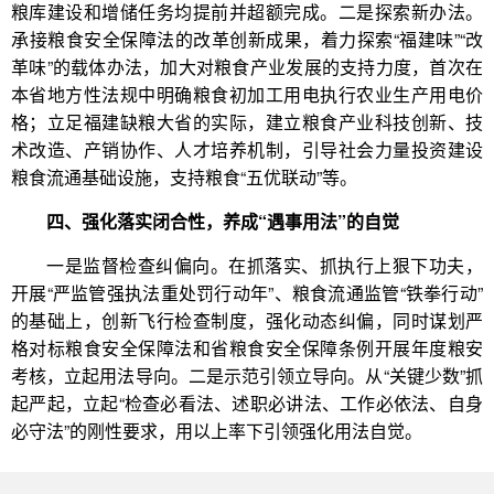
粮库建设和增储任务均提前并超额完成。二是探索新办法。
承接粮食安全保障法的改革创新成果，着力探索“福建味”“改
革味”的载体办法，加大对粮食产业发展的支持力度，首次在
本省地方性法规中明确粮食初加工用电执行农业生产用电价
格；立足福建缺粮大省的实际，建立粮食产业科技创新、技
术改造、产销协作、人才培养机制，引导社会力量投资建设
粮食流通基础设施，支持粮食“五优联动”等。
四、强化落实闭合性，养成“遇事用法”的自觉
一是监督检查纠偏向。在抓落实、抓执行上狠下功夫，
开展“严监管强执法重处罚行动年”、粮食流通监管“铁拳行动”
的基础上，创新飞行检查制度，强化动态纠偏，同时谋划严
格对标粮食安全保障法和省粮食安全保障条例开展年度粮安
考核，立起用法导向。二是示范引领立导向。从“关键少数”抓
起严起，立起“检查必看法、述职必讲法、工作必依法、自身
必守法”的刚性要求，用以上率下引领强化用法自觉。