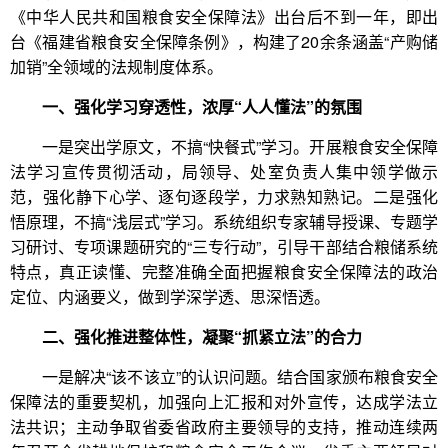
《中华人民共和国粮食安全保障法》出台后不到一年，即出
台《福建省粮食安全保障条例》，构建了20余条涵盖“产购储
加销”全领域的法规制度体系。
一、强化学习穿透性，浓厚“人人懂法”的氛围
一是突出学原文，不搞“快餐式”学习。开展粮食安全保障
法学习宣传贯彻活动，局领导、处室负责人集中领学做示
范，强化静下心学、逐句逐段学，力求熟知熟记。二是强化
悟原理，不搞“浅层式”学习。系统组织专家辅导授课、专题学
习研讨、专项课题研究的“三专行动”，引导干部结合粮储系统
特点，真正读懂、完整准确全面把握粮食安全保障法的政治
定位、内涵要义，做到学深学透、思深悟透。
二、强化推进整体性，凝聚“抓紧立法”的合力
一是解决“该不该立”的认识问题。结合国家颁布粮食安全
保障法的重要契机，加强向上汇报和对外宣传，达成学法立
法共识；主动争取省委省政府主要领导的支持，推动连续两