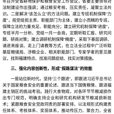
年召开全省耕地保护和粮食安全工作会议，省委主要领导对
法制建设作出强调；通过粮安考核，压实责任，凝聚立法共
识。二是解决“该怎么立”的方法问题。建立专班机制保障“力
度”，局党组担主责、职能部门为主体，建立小而精的专班，
保障立法的力量充足、职能充分；建立研究机制保障“进度”，
专班半月一分析、党组一月一会商，定期听取汇报、研究问
题、研商对策；建立调研机制保障“精度”，采取下基层调研、
请进来座谈、走上门请教等方式，在立法全过程中广泛听取
基层粮储局、涉粮企业、相关职能部门、专家学者的意见建
议，找到福建特点、找准问题症结、找实对策措施。
三、强化内容创新性，形成“探路谋法”的效能
一是站位新时代。坚持“三个跟进”，即跟进习近平总书记
关于国家粮食安全的重要论述、跟进当下国情粮情、跟进福
建主销区的挑战考验。践行大食物观，对各环节节粮减损作
出专门规范，明确支持企业和研究机构研发节粮减损新技
术；紧跟粮食安全党政同责的部署安排，以法规形式构建责
任体系、考核体系、奖惩体系，推动传压力、聚合力，全省